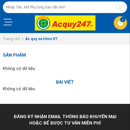
0
Trang chủ
ắc quy xe Hino 5T
SẢN PHẨM
Không có dữ liệu
BÀI VIẾT
Không có dữ liệu
ĐĂNG KÝ NHẬN EMAIL THÔNG BÁO KHUYẾN MẠI
HOẶC ĐỂ ĐƯỢC TƯ VẤN MIỄN PHÍ