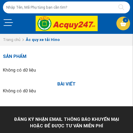
0
Trang chủ
Ắc quy xe tải Hino
SẢN PHẨM
Không có dữ liệu
BÀI VIẾT
Không có dữ liệu
ĐĂNG KÝ NHẬN EMAIL THÔNG BÁO KHUYẾN MẠI
HOẶC ĐỂ ĐƯỢC TƯ VẤN MIỄN PHÍ