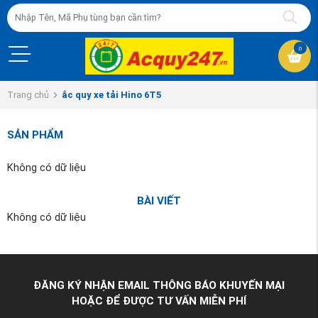
0
Trang chủ
ắc quy xe tải Hino 6T5
SẢN PHẨM
Không có dữ liệu
BÀI VIẾT
Không có dữ liệu
ĐĂNG KÝ NHẬN EMAIL THÔNG BÁO KHUYẾN MẠI
HOẶC ĐỂ ĐƯỢC TƯ VẤN MIỄN PHÍ