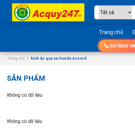
Trang chủ
G
GỌI NGAY:
09
Trang chủ
bình ắc quy xe Honda Accord
SẢN PHẨM
Không có dữ liệu
Không có dữ liệu