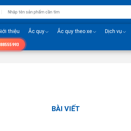
iới thiệu
Ắc quy
Ắc quy theo xe
Dịch vụ
88555993
BÀI VIẾT