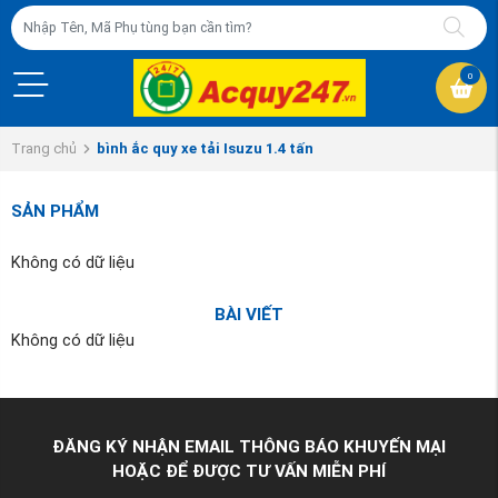
0
Trang chủ
bình ắc quy xe tải Isuzu 1.4 tấn
SẢN PHẨM
Không có dữ liệu
BÀI VIẾT
Không có dữ liệu
ĐĂNG KÝ NHẬN EMAIL THÔNG BÁO KHUYẾN MẠI
HOẶC ĐỂ ĐƯỢC TƯ VẤN MIỄN PHÍ