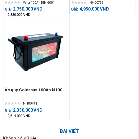
Varta 100Ah DIN 6004
NH00739
2,750,000
VND
4,950,000
VND
Giá:
Giá:
2,830,000
VND
Ắc quy Colossus 100Ah N100
NH00731
2,330,000
VND
Giá:
2,614,000
VND
BÀI VIẾT
Không có dữ liệu