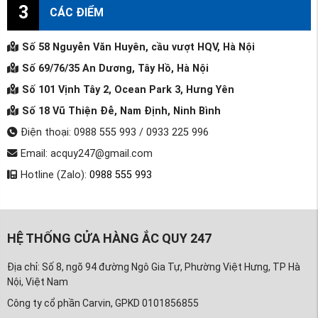
3
CÁC ĐIỂM
Số 58 Nguyễn Văn Huyên, cầu vượt HQV, Hà Nội
Số 69/76/35 An Dương, Tây Hồ, Hà Nội
Số 101 Vịnh Tây 2, Ocean Park 3, Hưng Yên
Số 18 Vũ Thiện Đễ, Nam Định, Ninh Bình
Điện thoại: 0988 555 993 / 0933 225 996
Email: acquy247@gmail.com
Hotline (Zalo):
0988 555 993
HỆ THỐNG CỬA HÀNG ẮC QUY 247
Địa chỉ: Số 8, ngõ 94 đường Ngô Gia Tự, Phường Việt Hưng, TP Hà
Nội, Việt Nam
Công ty cổ phần Carvin, GPKD 0101856855