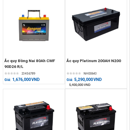
Ắc quy Đồng Nai 80Ah CMF
Ắc quy Platinum 200AH N200
90D26 R/L
23456789
NH00643
1,676,000
VND
5,290,000
VND
Giá:
Giá:
5,400,000
VND