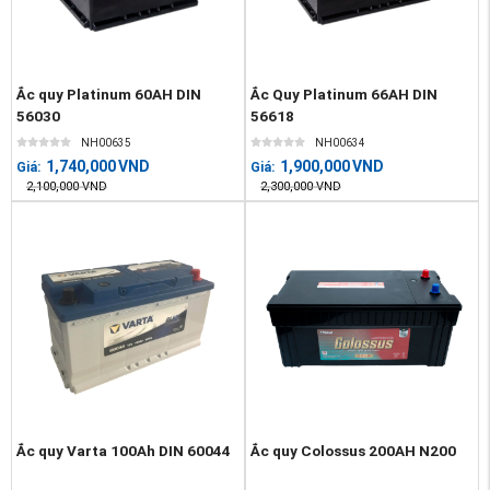
Ắc quy Platinum 60AH DIN
Ắc Quy Platinum 66AH DIN
56030
56618
NH00635
NH00634
1,740,000
VND
1,900,000
VND
Giá:
Giá:
2,100,000
VND
2,300,000
VND
Ắc quy Varta 100Ah DIN 60044
Ắc quy Colossus 200AH N200