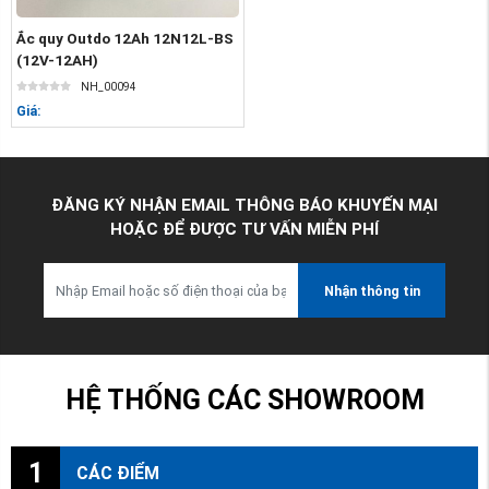
Ắc quy Outdo 12Ah 12N12L-BS
(12V-12AH)
NH_00094
Giá:
ĐĂNG KÝ NHẬN EMAIL THÔNG BÁO KHUYẾN MẠI
HOẶC ĐỂ ĐƯỢC TƯ VẤN MIỄN PHÍ
Nhận thông tin
HỆ THỐNG CÁC SHOWROOM
1
CÁC ĐIỂM