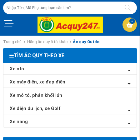
0
Trang chủ
Hãng ắc quy ô tô khác
Ắc quy Outdo
TÌM ẮC QUY THEO XE
Xe oto
Xe máy điện, xe đạp điện
Xe mô tô, phân khối lớn
Xe điện du lịch, xe Golf
Xe nâng