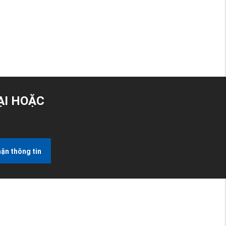
ẠI HOẶC
ận thông tin