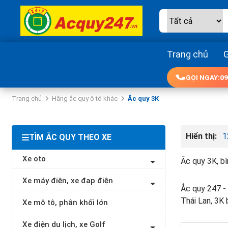
Trang chủ
G
GỌI NGAY:
09
Trang chủ
Hãng ắc quy ô tô khác
Ắc quy 3K
Hiển thị:
1
TÌM ẮC QUY THEO XE
Xe oto
Ắc quy 3K, b
Xe máy điện, xe đạp điện
Ắc quy 247 - 
Thái Lan, 3K 
Xe mô tô, phân khối lớn
Xe điện du lịch, xe Golf