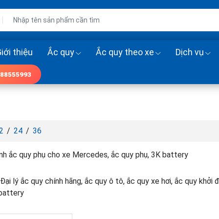
iới thiệu
Ắc quy
Ắc quy theo xe
Dịch vụ
88555993
2
/
24
/
36
ình ắc quy phụ cho xe Mercedes, ắc quy phụ, 3K battery
Đại lý ắc quy chính hãng, ắc quy ô tô, ắc quy xe hơi, ắc quy khở
battery