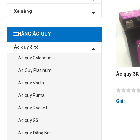
Xe nâng
HÃNG ẮC QUY
Ắc quy ô tô
Ắc quy Colossus
Ắc Quy Platinum
Ắc quy 3K
Ắc quy Varta
Ắc quy Puma
Giá:
Ắc quy Rocket
Ắc quy GS
Ắc quy Đồng Nai