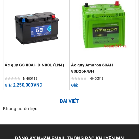
Ắc quy GS 80AH DIN80L (LN4)
Ắc quy Amaron 60AH
80D26R/BH
NH00716
NH00513
2,250,000
VND
Giá:
Giá:
BÀI VIẾT
Không có dữ liệu
ĐĂNG KÝ NHẬN EMAIL THÔNG BÁO KHUYẾN MẠI