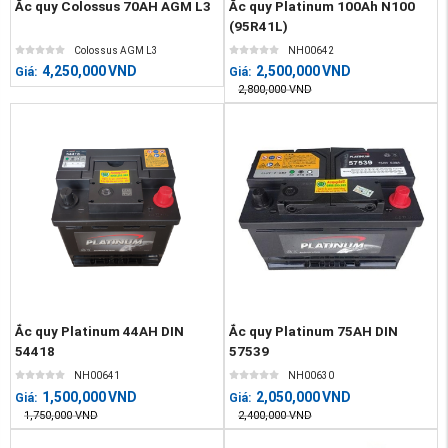
Ắc quy Colossus 70AH AGM L3
Ắc quy Platinum 100Ah N100
(95R41L)
Colossus AGM L3
NH00642
4,250,000
VND
2,500,000
VND
Giá:
Giá:
2,800,000
VND
Ắc quy Platinum 44AH DIN
Ắc quy Platinum 75AH DIN
54418
57539
NH00641
NH00630
1,500,000
VND
2,050,000
VND
Giá:
Giá:
1,750,000
VND
2,400,000
VND