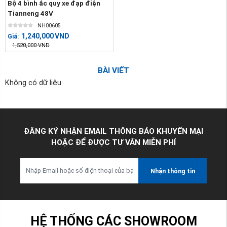
Bộ 4 bình ắc quy xe đạp điện
Tianneng 48V
NH00605
1,240,000
VND
Giá:
1,520,000
VND
BÀI VIẾT
Không có dữ liệu
ĐĂNG KÝ NHẬN EMAIL THÔNG BÁO KHUYẾN MẠI
HOẶC ĐỂ ĐƯỢC TƯ VẤN MIỄN PHÍ
Nhận thông tin
HỆ THỐNG CÁC SHOWROOM