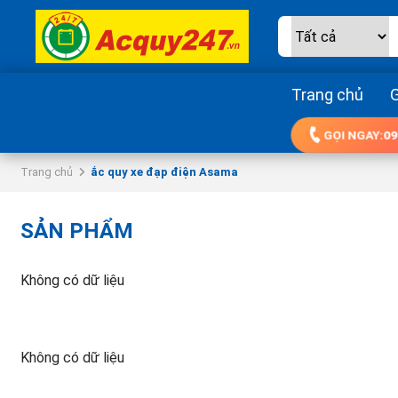
Trang chủ
G
GỌI NGAY:
09
Trang chủ
ắc quy xe đạp điện Asama
SẢN PHẨM
Không có dữ liệu
Không có dữ liệu