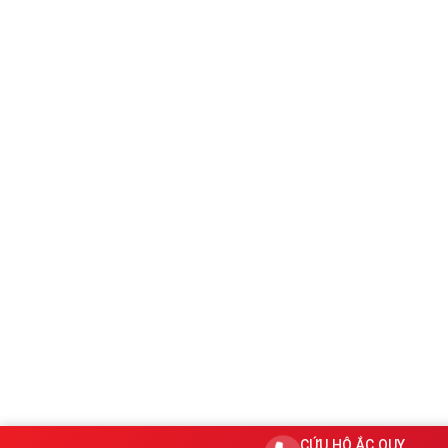
CỨU HỘ ẮC QUY