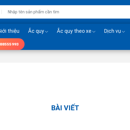
iới thiệu
Ắc quy
Ắc quy theo xe
Dịch vụ
88555993
BÀI VIẾT