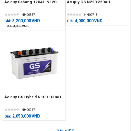
Ắc quy Sebang 120AH N120
Ắc quy GS N220 220AH
NH00557
NH00718
3,200,000
VND
4,000,000
VND
Giá:
Giá:
3,434,000
VND
Ắc quy GS Hybrid N100 100AH
NH00717
2,050,000
VND
Giá: