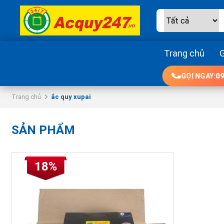
Trang chủ
G
GỌI NGAY:
09
Trang chủ
ắc quy xupai
SẢN PHẨM
18%