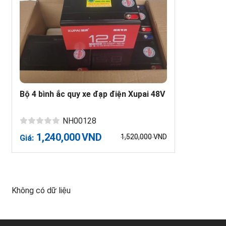
Bộ 4 bình ắc quy xe đạp điện Xupai 48V
NH00128
1,240,000
VND
1,520,000
VND
Giá:
Không có dữ liệu