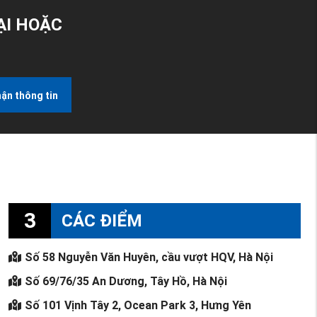
ẠI HOẶC
ận thông tin
3
CÁC ĐIỂM
Số 58 Nguyễn Văn Huyên, cầu vượt HQV, Hà Nội
Số 69/76/35 An Dương, Tây Hồ, Hà Nội
Số 101 Vịnh Tây 2, Ocean Park 3, Hưng Yên