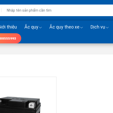
iới thiệu
Ắc quy
Ắc quy theo xe
Dịch vụ
88555993