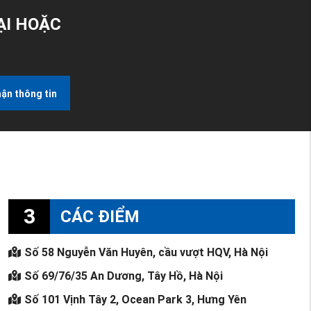
ẠI HOẶC
ận thông tin
3
CÁC ĐIỂM
Số 58 Nguyễn Văn Huyên, cầu vượt HQV, Hà Nội
Số 69/76/35 An Dương, Tây Hồ, Hà Nội
Số 101 Vịnh Tây 2, Ocean Park 3, Hưng Yên