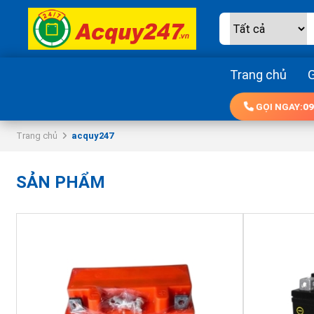
Trang chủ
G
GỌI NGAY:
09
Trang chủ
acquy247
SẢN PHẨM