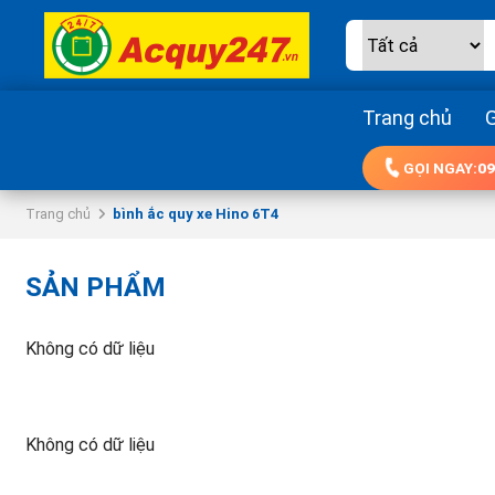
Trang chủ
G
GỌI NGAY:
09
Trang chủ
bình ắc quy xe Hino 6T4
SẢN PHẨM
Không có dữ liệu
Không có dữ liệu