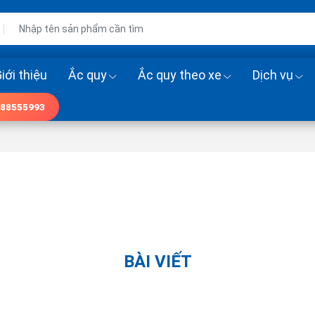
iới thiệu
Ắc quy
Ắc quy theo xe
Dịch vụ
88555993
BÀI VIẾT