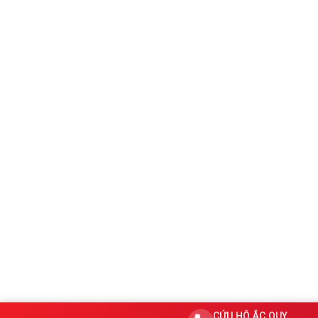
CỨU HỘ ẮC QUY