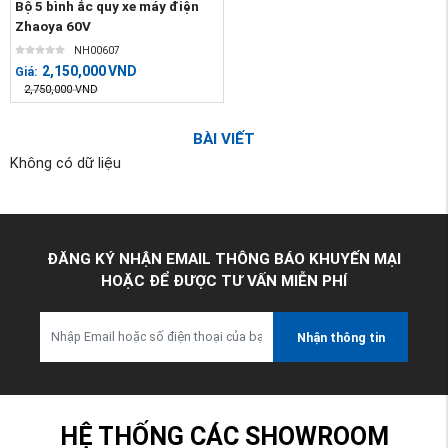
Bộ 5 bình ắc quy xe máy điện
Zhaoya 60V
NH00607
2,150,000
VND
Giá:
2,750,000
VND
BÀI VIẾT
Không có dữ liệu
ĐĂNG KÝ NHẬN EMAIL THÔNG BÁO KHUYẾN MẠI
HOẶC ĐỂ ĐƯỢC TƯ VẤN MIỄN PHÍ
Nhận thông tin
HỆ THỐNG CÁC SHOWROOM