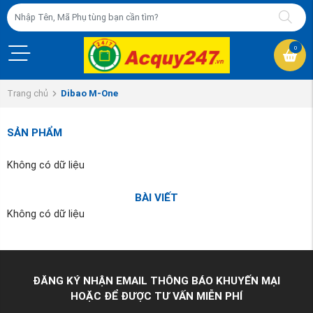
0
Trang chủ
Dibao M-One
SẢN PHẨM
Không có dữ liệu
BÀI VIẾT
Không có dữ liệu
ĐĂNG KÝ NHẬN EMAIL THÔNG BÁO KHUYẾN MẠI
HOẶC ĐỂ ĐƯỢC TƯ VẤN MIỄN PHÍ