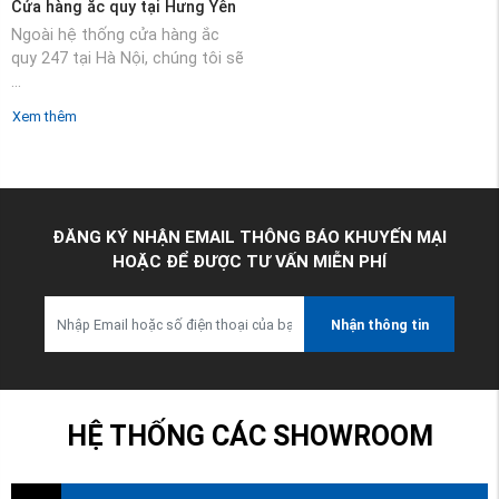
Cửa hàng ắc quy tại Hưng Yên
Ngoài hệ thống cửa hàng ắc
quy 247 tại Hà Nội, chúng tôi sẽ
...
Xem thêm
ĐĂNG KÝ NHẬN EMAIL THÔNG BÁO KHUYẾN MẠI
HOẶC ĐỂ ĐƯỢC TƯ VẤN MIỄN PHÍ
Nhận thông tin
HỆ THỐNG CÁC SHOWROOM