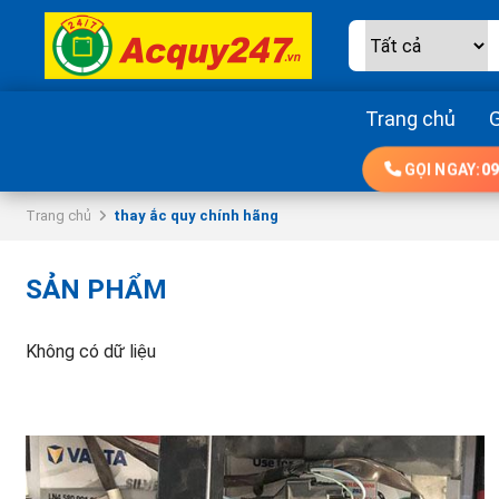
Trang chủ
G
GỌI NGAY:
09
Trang chủ
thay ắc quy chính hãng
SẢN PHẨM
Không có dữ liệu