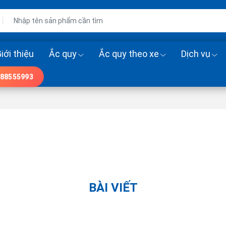
iới thiệu
Ắc quy
Ắc quy theo xe
Dịch vụ
88555993
BÀI VIẾT