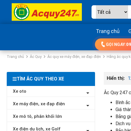
Trang chủ
G
GỌI NGAY:
09
Trang chủ
Ắc Quy
Ắc quy xe máy điện, xe đạp điện
Hãng ắc quy 
Hiển thị:
1
TÌM ẮC QUY THEO XE
Xe oto
Ắc Quy 247 c
Bình ắc
Xe máy điện, xe đạp điện
Giá thà
Xe mô tô, phân khối lớn
Bảng gi
Dịch vụ
Xe điện du lịch, xe Golf
Bảo hàn