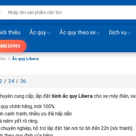
iới thiệu
Ắc quy
Ắc quy theo xe
Dịch vụ
88555993
khác
Ắc quy Libera
2
/
24
/
36
huyên cung cấp, lắp đặt
bình ắc quy Libera
cho xe máy điện, xe
 quy chính hãng, mới 100%.
nh cạnh tranh, nhiều ưu đãi hấp dẫn.
á niêm yết rõ ràng.
 chuyên nghiệp, hỗ trợ lắp đặt tận nơi từ 6h đến 22h (nội thành).
h theo quy định của hãng.