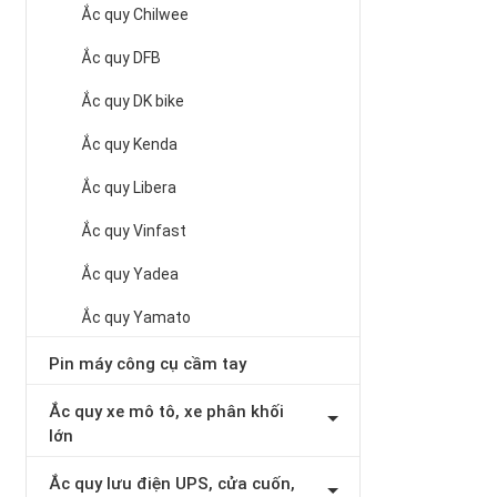
Ắc quy Chilwee
Ắc quy DFB
Ắc quy DK bike
Ắc quy Kenda
Ắc quy Libera
Ắc quy Vinfast
Ắc quy Yadea
Ắc quy Yamato
Pin máy công cụ cầm tay
Ắc quy xe mô tô, xe phân khối
lớn
Ắc quy lưu điện UPS, cửa cuốn,