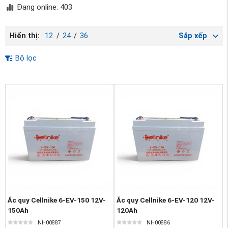
Đang online: 403
Hiển thị:
12
/
24
/
36
Sắp xếp
Bộ lọc
Ắc quy Cellnike 6-EV-150 12V-
Ắc quy Cellnike 6-EV-120 12V-
150Ah
120Ah
NH00887
NH00886