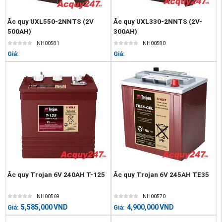
Ắc quy UXL550-2NNTS (2V
Ắc quy UXL330-2NNTS (2V-
500AH)
300AH)
NH00581
NH00580
Giá:
Giá:
Ắc quy Trojan 6V 240AH T-125
Ắc quy Trojan 6V 245AH TE35
NH00569
NH00570
5,585,000
VND
4,900,000
VND
Giá:
Giá: