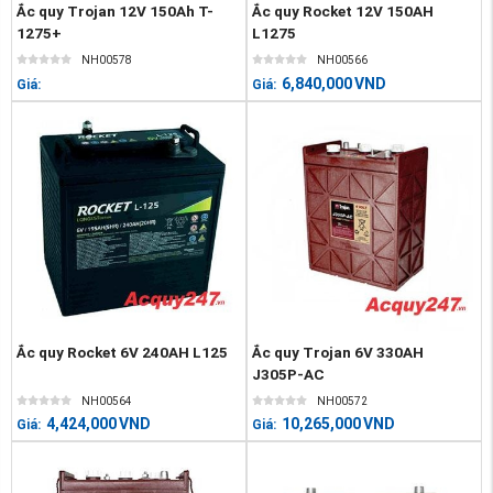
Ắc quy Trojan 12V 150Ah T-
Ắc quy Rocket 12V 150AH
1275+
L1275
NH00578
NH00566
6,840,000
VND
Giá:
Giá:
Ắc quy Rocket 6V 240AH L125
Ắc quy Trojan 6V 330AH
J305P-AC
NH00564
NH00572
4,424,000
VND
10,265,000
VND
Giá:
Giá: