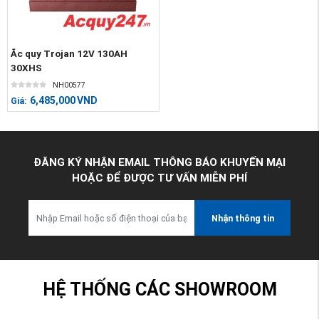
Ắc quy Trojan 12V 130AH
30XHS
NH00577
6,485,000
VND
Giá:
ĐĂNG KÝ NHẬN EMAIL THÔNG BÁO KHUYẾN MẠI
HOẶC ĐỂ ĐƯỢC TƯ VẤN MIỄN PHÍ
Nhận thông tin
HỆ THỐNG CÁC SHOWROOM