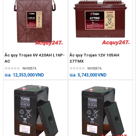
Ắc quy Trojan 6V 420AH L16P-
Ắc quy Trojan 12V 105AH
AC
27TMX
NH00574
NH00576
12,353,000
VND
5,743,000
VND
Giá:
Giá: