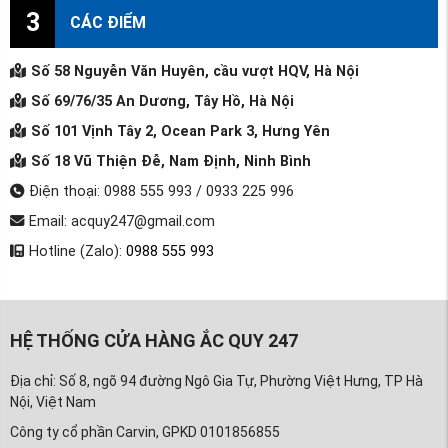
3
CÁC ĐIỂM
Số 58 Nguyễn Văn Huyên, cầu vượt HQV, Hà Nội
Số 69/76/35 An Dương, Tây Hồ, Hà Nội
Số 101 Vịnh Tây 2, Ocean Park 3, Hưng Yên
Số 18 Vũ Thiện Đễ, Nam Định, Ninh Bình
Điện thoại: 0988 555 993 / 0933 225 996
Email: acquy247@gmail.com
Hotline (Zalo):
0988 555 993
HỆ THỐNG CỬA HÀNG ẮC QUY 247
Địa chỉ: Số 8, ngõ 94 đường Ngô Gia Tự, Phường Việt Hưng, TP Hà
Nội, Việt Nam
Công ty cổ phần Carvin, GPKD 0101856855