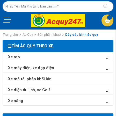
0
Trang chủ
Ắc Quy
Sản phẩm khác
Dây câu bình ắc quy
TÌM ẮC QUY THEO XE
Xe oto
Xe máy điện, xe đạp điện
Xe mô tô, phân khối lớn
Xe điện du lịch, xe Golf
Xe nâng