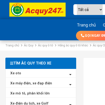
Trang chủ
G
GỌI NGAY:
09
Trang chủ
Ắc Quy
Ắc quy ô tô
Hãng ắc quy ô tô khác
Ắc quy 
TÌM ẮC QUY THEO XE
Xe oto
Xe máy điện, xe đạp điện
Xe mô tô, phân khối lớn
Xe điện du lịch, xe Golf