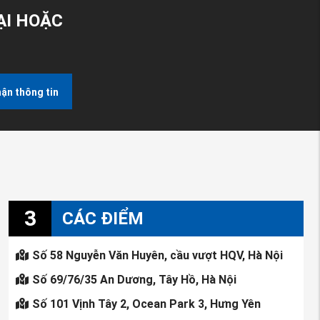
ẠI HOẶC
ận thông tin
3
CÁC ĐIỂM
Số 58 Nguyễn Văn Huyên, cầu vượt HQV, Hà Nội
Số 69/76/35 An Dương, Tây Hồ, Hà Nội
Số 101 Vịnh Tây 2, Ocean Park 3, Hưng Yên