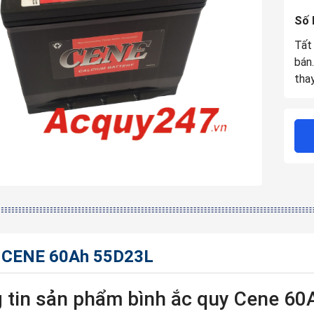
Số 
Tất
bán
tha
 CENE 60Ah 55D23L
 tin sản phẩm bình ắc quy Cene 6