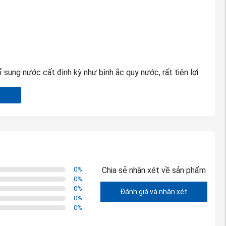
sung nước cất định kỳ như bình ắc quy nước, rất tiện lợi
cực thấp, hiệu suất hoạt động ổn định
trì được hiệu suất làm việc cao, vì vậy không cần phải sạc
 khiến cho dòng điện nạp sẽ giảm lúc ban đầu nhưng sau đó
chưa hợp kim chì canxi giúp dòng nạp điện duy trì được ở
0
%
Chia sẻ nhận xét về sản phẩm
iện sẽ gần như được loại trừ hoàn toàn.
0
%
0
%
Đánh giá và nhận xét
0
%
 tại Việt Nam.
0
%