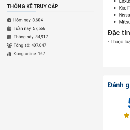
Lexu
THỐNG KÊ TRUY CẬP
Kia: 
Nissa
Hôm nay: 8,604
Mitsu
Tuần này: 57,566
Đặc tí
Tháng này: 84,917
- Thuộc loạ
Tổng số: 407,047
và bảo đảm
Đang online: 167
- Sử dụng 
- Nhờ hợp k
thêm điện 
Đánh g
- Khác với
sẽ tăng lên
mức độ thấp
- Tuổi thọ
- Tính năng