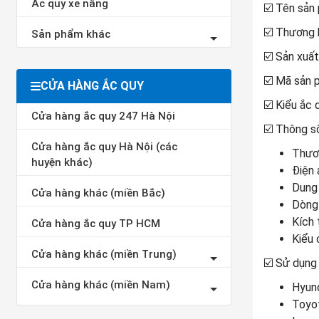
Ắc quy xe nâng
☑️ Tên sả
☑️ Thương 
Sản phẩm khác
☑️ Sản xuất
☑️ Mã sản
CỬA HÀNG ẮC QUY
☑️ Kiểu ắ
Cửa hàng ắc quy 247 Hà Nội
☑️ Thông số
Cửa hàng ắc quy Hà Nội (các
Thươn
huyện khác)
Điện 
Dung
Cửa hàng khác (miền Bắc)
Dòng 
Kích 
Cửa hàng ắc quy TP HCM
Kiểu 
Cửa hàng khác (miền Trung)
☑️ Sử dụng
Cửa hàng khác (miền Nam)
Hyund
Toyot