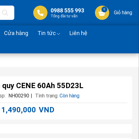
0988 555 993
0
Giỏ hàng
Tổng đài tư vấn
Cửa hàng
Tin tức
Liên hệ
 quy CENE 60Ah 55D23L
sp:
NH00290
|
Tình trạng:
Còn hàng
1,490,000
VND
: