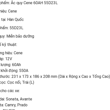
n phẩm: Ắc quy Cene 60AH 55D23L
hiệu: Cene
 tại: Hàn Quốc
 phẩm: 55D23L
c quy: Miễn bảo dưỡng
 kỹ thuật:
g hiệu: Cene
áp: 12V
 lượng: 60Ah
khởi động: 550A
thước: 231 x 173 x 186 x 208 mm (Dài x Rộng x Cao x Tổng Cao)
cọc: Cọc nổi, Trái (L)
 cho các xe:
ai: Sonata, Avante
a: Camry, Prado