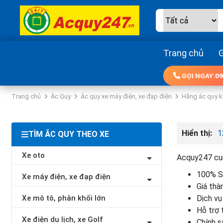
Trang chủ
G
GỌI NGAY:
09
Trang chủ
Ắc Quy
Ắc quy xe máy điện, xe đạp điện
Hãng ắc quy 
Hiển thị:
1
TÌM ẮC QUY THEO XE
Xe oto
Acquy247 cun
100% Sả
Xe máy điện, xe đạp điện
Giá thà
Xe mô tô, phân khối lớn
Dịch vụ
Hỗ trợ 
Xe điện du lịch, xe Golf
Chính s