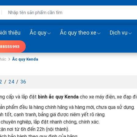
iới thiệu
Ắc quy
Ắc quy theo xe
Dịch vụ
88555993
khác
Ắc quy Kenda
2
/
24
/
36
g cấp và lắp đặt
bình ắc quy Kenda
cho xe máy điện, xe đạp đi
n phẩm đều là hàng chính hãng và hàng mới, chưa qua sử dụng.
nh tốt, cạnh tranh, bảng giá được niêm yết rõ ràng.
 chuyên nghiệp, lắp đặt nhanh chóng, chính xác.
tận nơi từ 6h đến 22h (nội thành).
ách bảo hành theo quy định của hãng.