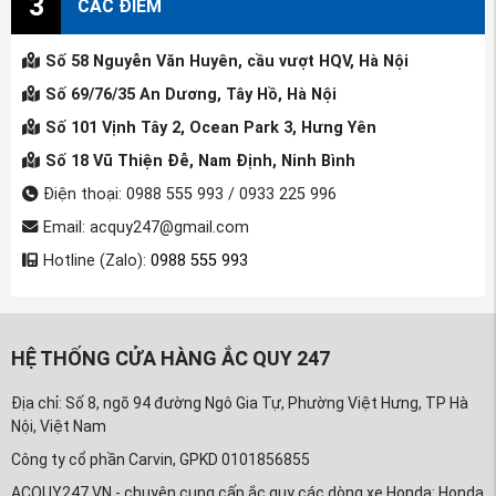
3
CÁC ĐIỂM
Số 58 Nguyễn Văn Huyên, cầu vượt HQV, Hà Nội
Số 69/76/35 An Dương, Tây Hồ, Hà Nội
Số 101 Vịnh Tây 2, Ocean Park 3, Hưng Yên
Số 18 Vũ Thiện Đễ, Nam Định, Ninh Bình
Điện thoại: 0988 555 993 / 0933 225 996
Email: acquy247@gmail.com
Hotline (Zalo):
0988 555 993
HỆ THỐNG CỬA HÀNG ẮC QUY 247
Địa chỉ: Số 8, ngõ 94 đường Ngô Gia Tự, Phường Việt Hưng, TP Hà
Nội, Việt Nam
Công ty cổ phần Carvin, GPKD 0101856855
ACQUY247.VN - chuyên cung cấp ắc quy các dòng xe Honda: Honda