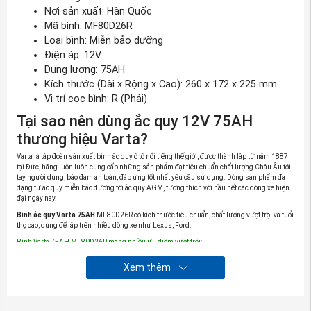
Nơi sản xuất: Hàn Quốc
Mã bình: MF80D26R
Loại bình: Miễn bảo dưỡng
Điện áp: 12V
Dung lượng: 75AH
Kích thước (Dài x Rộng x Cao): 260 x 172 x 225 mm
Vị trí cọc bình: R (Phải)
Tại sao nên dùng ắc quy 12V 75AH
thương hiệu Varta?
Varta là tập đoàn sản xuất bình ắc quy ô tô nổi tiếng thế giới, được thành lập từ năm 1887
tại Đức, hãng luôn luôn cung cấp những sản phẩm đạt tiêu chuẩn chất lượng Châu Âu tới
tay người dùng, bảo đảm an toàn, đáp ứng tốt nhất yêu cầu sử dụng. Dòng sản phẩm đa
dạng từ ắc quy miễn bảo dưỡng tới ắc quy AGM, tương thích với hầu hết các dòng xe hiện
đại ngày nay.
Bình ắc quy Varta 75AH
MF80D26R có kích thước tiêu chuẩn, chất lượng vượt trội và tuổi
thọ cao, dùng để lắp trên nhiều dòng xe như Lexus, Ford.
Bình Varta 75AH MF80D26R mang nhiều ưu điểm vượt trội:
Ứng dụng công nghệ tấm lưới Power Frame tiên tiến
Xem thêm
nhất hiện nay giúp tăng cường khả năng chống ăn
mòn đồng thời giảm thời gian sạc cho ắc quy.
Tuổi thọ bình ắc quy Varta cao hơn so với những dòng