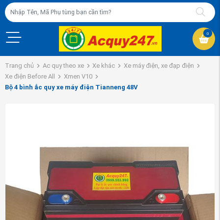
0
Trang chủ
Ac quy theo xe
Xe khác
Xe máy điện, xe đạp điện
Xe điện Before All
Xmen V10
Bộ 4 bình ắc quy xe máy điện Tianneng 48V