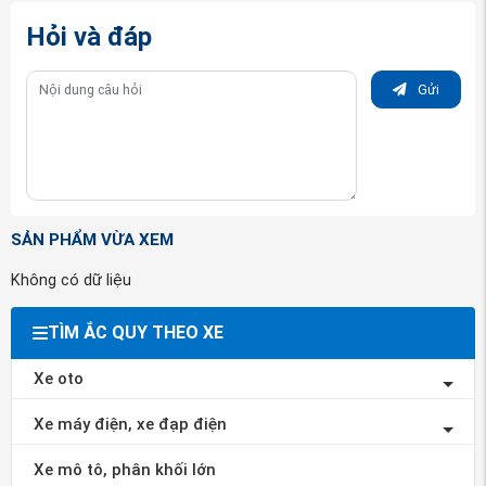
khi xảy ra sự cố không mong muốn.
Tuổi thọ dài và sử dụng hiệu quả bền bỉ hơn.
Hỏi và đáp
Một số lưu ý khi sử dụng
ắc quy
Tianneng
Gửi
Để thời gian sử dụng bình ắc quy xe máy điện Thiên Năng được lâu dài, nên chú ý những
điểm sau:
- Không nên sử dụng bình ắc quy đến khi kiệt điện rồi mới sạc.
- Nếu ít sử dụng thì nên định kỳ sạc đầy ít nhất 1 tháng 1 lần vì bản chất của ắc quy có khả
năng tự phóng điện.
- Cần sử dụng đúng loại sạc phù hợp với ắc quy.
SẢN PHẨM VỪA XEM
Nên mua
bình ắc quy xe điện Thiên
Không có dữ liệu
Năng
ở đâu?
TÌM ẮC QUY THEO XE
Xe oto
Xe máy điện, xe đạp điện
Xe mô tô, phân khối lớn