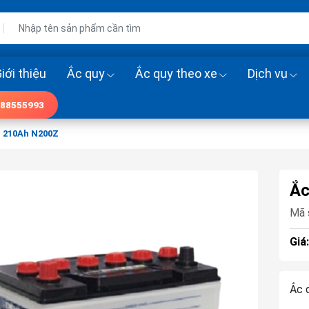
iới thiệu
Ắc quy
Ắc quy theo xe
Dịch vụ
88555993
 210Ah N200Z
Ắc
Mã 
Giá
Ắc 