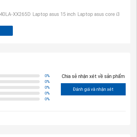
40LA-XX265D
Laptop asus 15 inch
Laptop asus core i3
0
%
Chia sẻ nhận xét về sản phẩm
0
%
0
%
Đánh giá và nhận xét
0
%
0
%