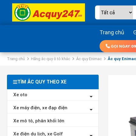
Trang chủ
G
GỌI NGAY:
09
Trang chủ
Hãng ắc quy ô tô khác
Ắc quy Enimac
Ắc quy Enimac
TÌM ẮC QUY THEO XE
Xe oto
Xe máy điện, xe đạp điện
Xe mô tô, phân khối lớn
Xe điện du lịch, xe Golf