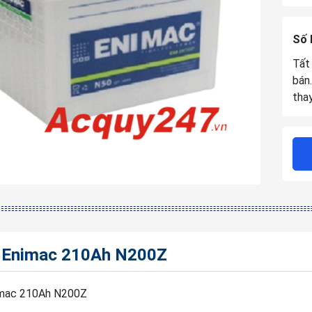
Số 
Tất
bán
tha
 Enimac 210Ah N200Z
imac 210Ah N200Z