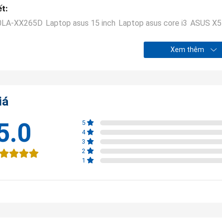
ết:
0LA-XX265D
Laptop asus 15 inch
Laptop asus core i3
ASUS X5
Xem thêm
iá
5.0
5
4
3
2
1