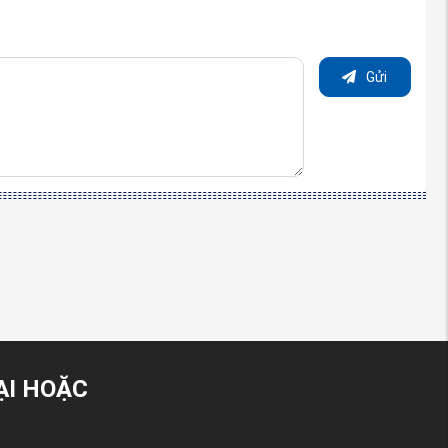
Gửi
ẠI HOẶC