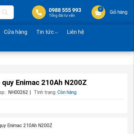
0988 555 993
0
Giỏ hàng
Tổng đài tư vấn
Cửa hàng
Tin tức
Liên hệ
 quy Enimac 210Ah N200Z
sp:
NH00262
|
Tình trạng:
Còn hàng
:
quy Enimac 210Ah N200Z