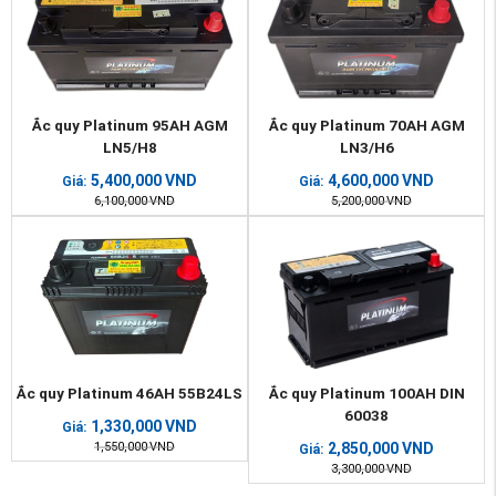
Ắc quy Platinum 95AH AGM
Ắc quy Platinum 70AH AGM
LN5/H8
LN3/H6
5,400,000
VND
4,600,000
VND
Giá:
Giá:
6,100,000
VND
5,200,000
VND
Ắc quy Platinum 46AH 55B24LS
Ắc quy Platinum 100AH DIN
60038
1,330,000
VND
Giá:
1,550,000
VND
2,850,000
VND
Giá:
3,300,000
VND