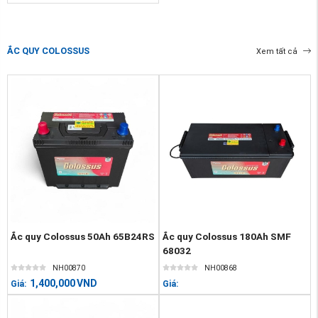
ẮC QUY COLOSSUS
Xem tất cả
Ắc quy Colossus 50Ah 65B24RS
Ắc quy Colossus 180Ah SMF
68032
NH00870
NH00868
1,400,000
VND
Giá:
Giá: