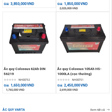
3,850,000
VND
1,850,000
VND
Giá:
Giá:
2,025,000
VND
Ắc quy Colossus 62Ah DIN
Ắc quy Colossus 105Ah HS-
56219
1000LA (cọc thường)
NH00752
NH00751
1,650,000
VND
2,450,000
VND
Giá:
Giá:
1,765,000
VND
2,699,000
VND
ẮC QUY VARTA
Xem tất cả