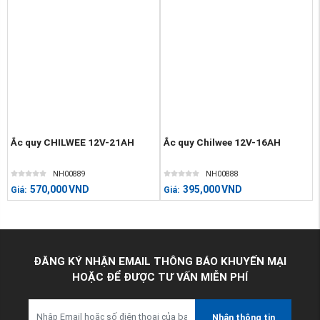
Ắc quy CHILWEE 12V-21AH
Ắc quy Chilwee 12V-16AH
NH00889
NH00888
570,000
VND
395,000
VND
Giá:
Giá:
ĐĂNG KÝ NHẬN EMAIL THÔNG BÁO KHUYẾN MẠI
HOẶC ĐỂ ĐƯỢC TƯ VẤN MIỄN PHÍ
Nhận thông tin