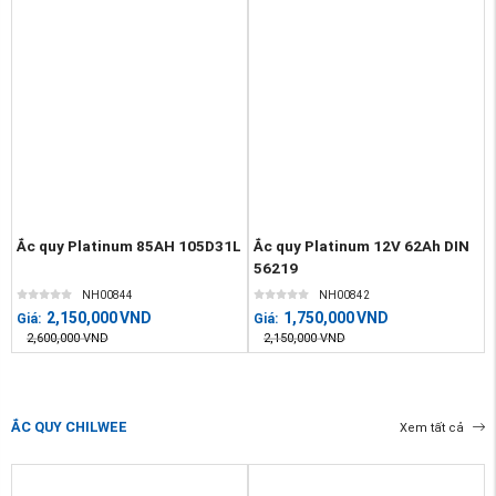
Ắc quy Platinum 85AH 105D31L
Ắc quy Platinum 12V 62Ah DIN
56219
NH00844
NH00842
2,150,000
VND
1,750,000
VND
Giá:
Giá:
2,600,000
VND
2,150,000
VND
ẮC QUY CHILWEE
Xem tất cả