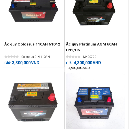
Ắc quy Colossus 110AH 61042
Ắc quy Platinum AGM 60AH
LN2/H5
Colossus DIN 110AH
NH00790
3,300,000
VND
4,300,000
VND
Giá:
Giá:
4,900,000
VND