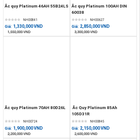
Ắc quy Platinum 46AH 55B24LS
Ắc quy Platinum 100AH DIN
60038
NH00841
NH00627
1,330,000
VND
2,850,000
VND
Giá:
Giá:
1,550,000
VND
3,300,000
VND
Ắc quy Platinum 70AH 80D26L
Ắc Quy Platinum 85Ah
105D31R
NH00724
NH00845
1,900,000
VND
2,150,000
VND
Giá:
Giá:
2,200,000
VND
2,600,000
VND