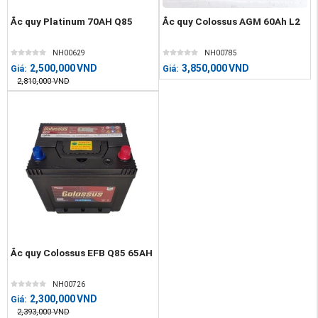
Ắc quy Platinum 70AH Q85
Ắc quy Colossus AGM 60Ah L2
NH00629
NH00785
2,500,000
VND
3,850,000
VND
Giá:
Giá:
2,810,000
VND
Ắc quy Colossus EFB Q85 65AH
NH00726
2,300,000
VND
Giá:
2,393,000
VND