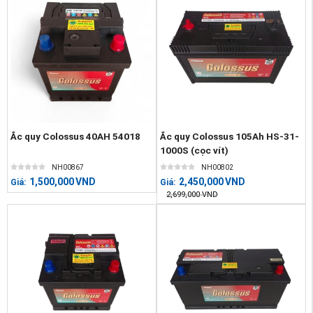
Ắc quy Colossus 40AH 54018
Ắc quy Colossus 105Ah HS-31-
1000S (cọc vít)
NH00867
NH00802
1,500,000
VND
2,450,000
VND
Giá:
Giá:
2,699,000
VND