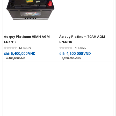
Ắc quy Platinum 95AH AGM
Ắc quy Platinum 70AH AGM
LN5/H8
LN3/H6
NH00639
NH00637
5,400,000
VND
4,600,000
VND
Giá:
Giá:
6,100,000
VND
5,200,000
VND