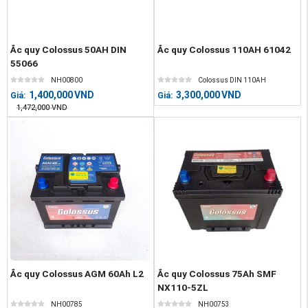
Ắc quy Colossus 50AH DIN
Ắc quy Colossus 110AH 61042
55066
NH00800
Colossus DIN 110AH
1,400,000
VND
3,300,000
VND
Giá:
Giá:
1,472,000
VND
Ắc quy Colossus AGM 60Ah L2
Ắc quy Colossus 75Ah SMF
NX110-5ZL
NH00785
NH00753