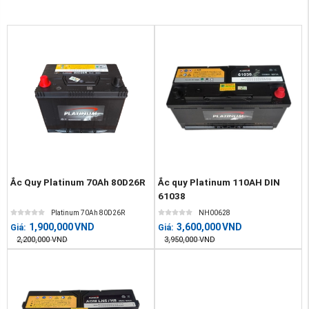
Ắc Quy Platinum 70Ah 80D26R
Ắc quy Platinum 110AH DIN
61038
Platinum 70Ah 80D26R
NH00628
1,900,000
VND
3,600,000
VND
Giá:
Giá:
2,200,000
VND
3,950,000
VND