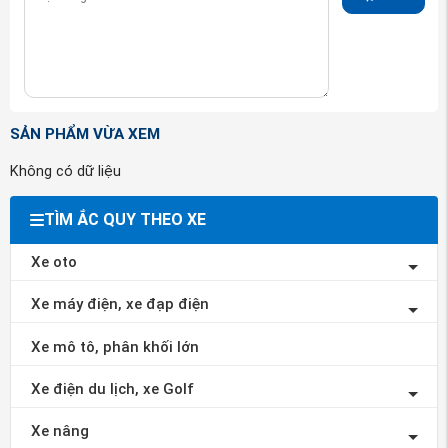
Hotline hỗ trợ tư vấn mua hàng ắc quy GS 100AH DIN100L
:
0988 555 993
Website
:
www.acquy247.vn
SẢN PHẨM VỪA XEM
Không có dữ liệu
TÌM ẮC QUY THEO XE
Xe oto
Xe máy điện, xe đạp điện
Xe mô tô, phân khối lớn
Xe điện du lịch, xe Golf
Xe nâng