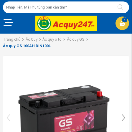
0
Trang chủ
Ắc Quy
Ắc quy ô tô
Ắc quy GS
Ắc quy GS 100AH DIN100L