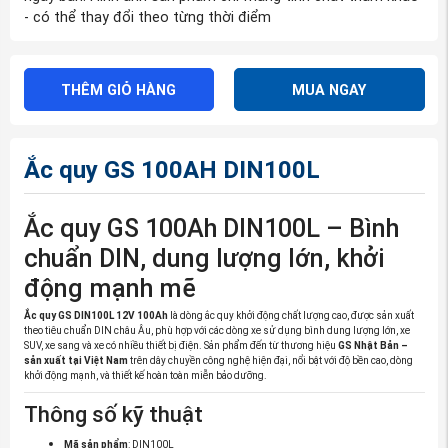
- có thể thay đổi theo từng thời điểm
THÊM GIỎ HÀNG
MUA NGAY
Ắc quy GS 100AH DIN100L
Ắc quy GS 100Ah DIN100L – Bình
chuẩn DIN, dung lượng lớn, khởi
động mạnh mẽ
Ắc quy GS DIN100L 12V 100Ah
là dòng ắc quy khởi động chất lượng cao, được sản xuất
theo tiêu chuẩn DIN châu Âu, phù hợp với các dòng xe sử dụng bình dung lượng lớn, xe
SUV, xe sang và xe có nhiều thiết bị điện. Sản phẩm đến từ thương hiệu
GS Nhật Bản –
sản xuất tại Việt Nam
trên dây chuyền công nghệ hiện đại, nổi bật với độ bền cao, dòng
khởi động mạnh, và thiết kế hoàn toàn miễn bảo dưỡng.
Thông số kỹ thuật
Mã sản phẩm
: DIN100L