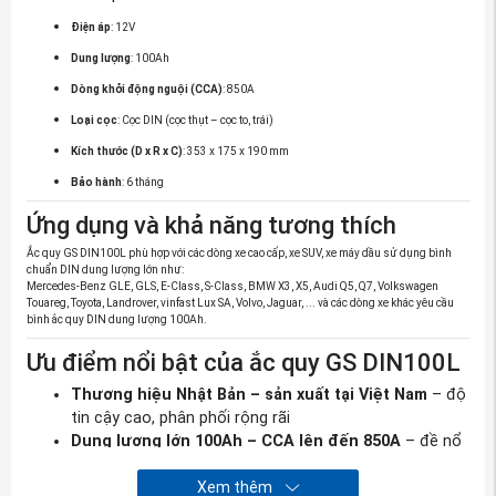
Điện áp
: 12V
Dung lượng
: 100Ah
Dòng khởi động nguội (CCA)
: 850A
Loại cọc
: Cọc DIN (cọc thụt – cọc to, trái)
Kích thước (D x R x C)
: 353 x 175 x 190 mm
Bảo hành
: 6 tháng
Ứng dụng và khả năng tương thích
Ắc quy GS DIN100L phù hợp với các dòng xe cao cấp, xe SUV, xe máy dầu sử dụng bình
chuẩn DIN dung lượng lớn như:
Mercedes-Benz GLE, GLS, E-Class, S-Class, BMW X3, X5, Audi Q5, Q7, Volkswagen
Touareg, Toyota, Landrover, vinfast Lux SA, Volvo, Jaguar, ... và các dòng xe khác yêu cầu
bình ắc quy DIN dung lượng 100Ah.
Ưu điểm nổi bật của ắc quy GS DIN100L
Thương hiệu Nhật Bản – sản xuất tại Việt Nam
– độ
tin cậy cao, phân phối rộng rãi
Dung lượng lớn 100Ah – CCA lên đến 850A
– đề nổ
mạnh, ổn định kể cả khi thời tiết lạnh hoặc xe để lâu
Công nghệ chì – canxi
Xem thêm
– giảm tiêu hao điện, chống