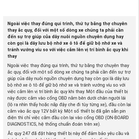
Ngoài việc thay đúng qui trình, thứ tự bằng thợ chuyên
thay ắc quy, đối với một số dòng xe chúng ta phải cần
đến sự trợ giúp của dây nuôi nguồn chuyên dụng hay
còn gọi là dây lưu bộ nhớ xe ô tô để giữ bộ nhớ xe và
tránh vướng víu so với việc cắm lên vị trí bình ắc quy khi
thay
Ngoài việc thay đúng qui trình, thứ tự bằng thợ chuyên thay
ắc quy, đối với một số dòng xe chúng ta phải cần đến sự trợ
giúp của dây nuôi nguồn chuyên dụng hay còn gọi là dây lưu
bộ nhớ xe ô tô để giữ bộ nhớ xe và tránh vướng víu so với
việc cắm lên vị trí bình ắc quy khi thay. Một đầu của thiết bị
này được cắm vào cổng OBD nằm bên dưới chân người lái
(lộ ra nhìn thấy hoặc nắp đậy che đi tùy từng xe), đầu còn lại
cắm vào ắc quy 12V bất kỳ. Một số thiết bị đã gắn sẵn pin
điện thì chỉ việc cắm đầu còn lại vào cổng OBD (ON-BOARD
DIAGNOSTICS, hệ thống chuẩn đoán trên xe).
Ắc quy 247 đã đặt hàng thiết bị này để đảm bảo yêu cầu và